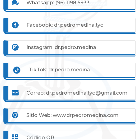

Whatsapp:
(96) 1198 5933

Facebook: dr.pedromedina.tyo

Instagram: dr.pedro.medina
TikTok: dr.pedro.medina

Correo: dr.pedromedina.tyo@gmail.com

Sitio Web:
www.drpedromedina.com

Código QR